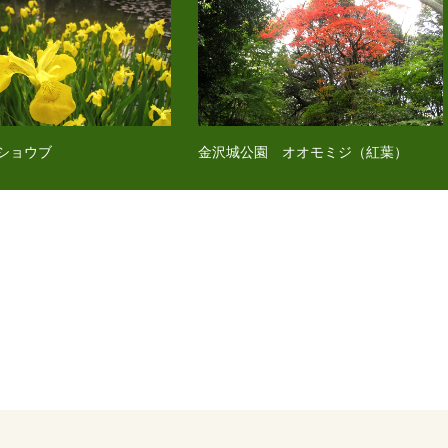
ショウブ
金沢城公園 オオモミジ（紅葉）