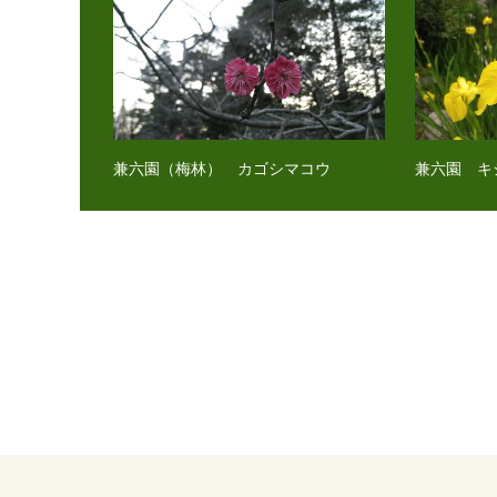
兼六園（梅林） カゴシマコウ
兼六園 キ