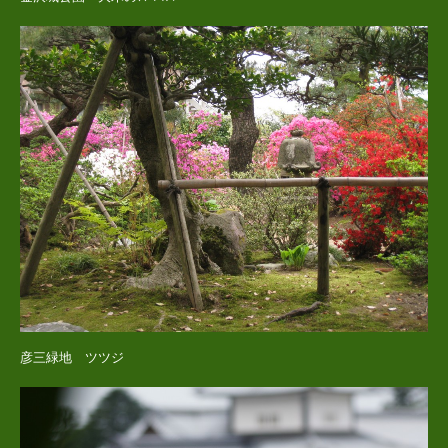
彦三緑地 ツツジ