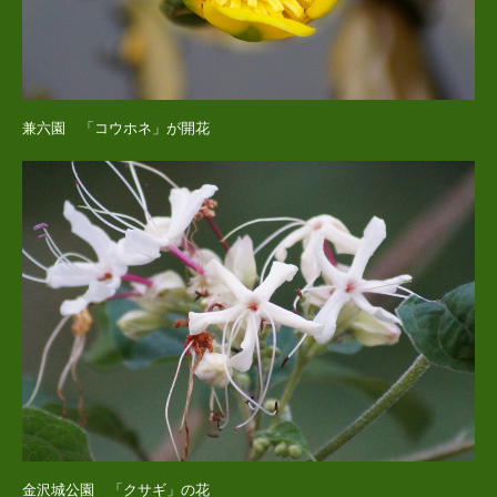
兼六園 「コウホネ」が開花
金沢城公園 「クサギ」の花