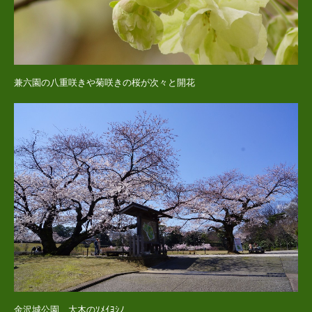
兼六園の八重咲きや菊咲きの桜が次々と開花
金沢城公園 大木のｿﾒｲﾖｼﾉ