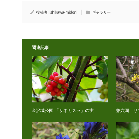
投稿者:
ishikawa-midori
ギャラリー
関連記事
金沢城公園 「サネカズラ」の実
兼六園 サ