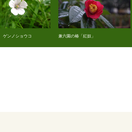
 ゲンノショウコ
兼六園の椿「紅奴」