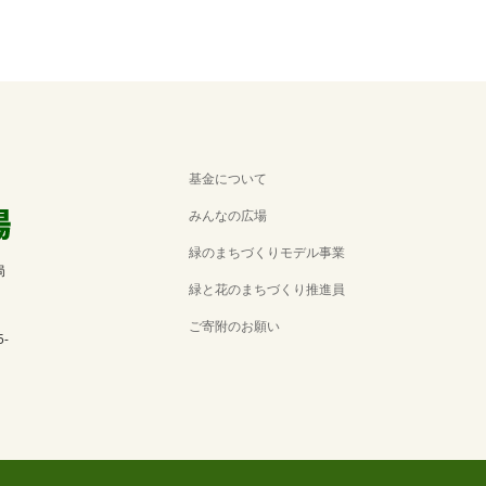
基金について
みんなの広場
緑のまちづくりモデル事業
局
緑と花のまちづくり推進員
ご寄附のお願い
5-