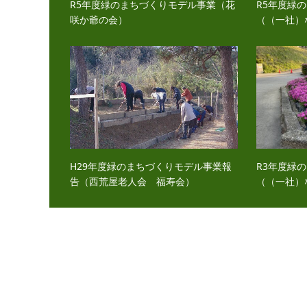
R5年度緑のまちづくりモデル事業（花
R5年度緑
咲か爺の会）
（（一社）
H29年度緑のまちづくりモデル事業報
R3年度緑
告（西荒屋老人会 福寿会）
（（一社）