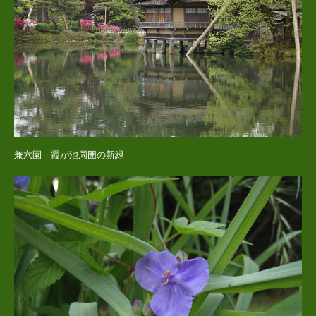
兼六園 霞が池周囲の新緑