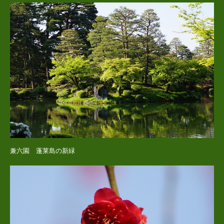
兼六園 蓬莱島の新緑