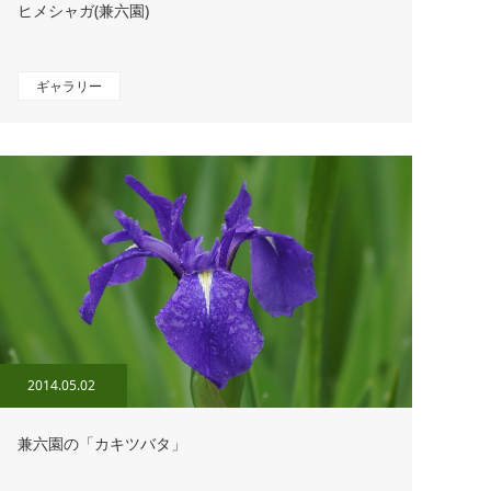
ヒメシャガ(兼六園)
ギャラリー
2014.05.02
兼六園の「カキツバタ」