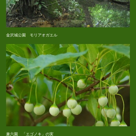
金沢城公園 モリアオガエル
兼六園 「エゴノキ」の実