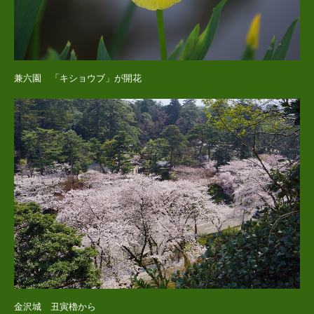
兼六園 「キショウブ」が開花
金沢城 丑寅櫓から