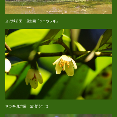
金沢城公園 湿生園「タニウツギ」
サカキ(兼六園 蓮池門そば)