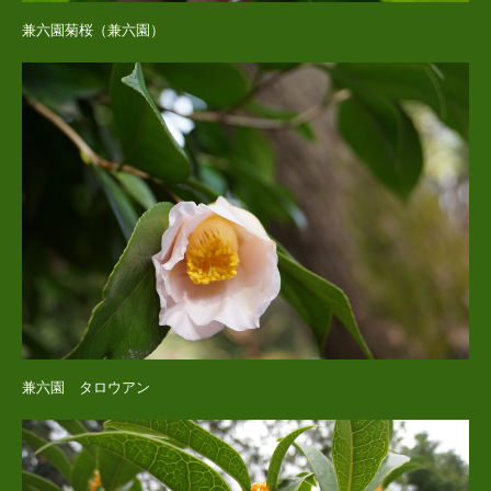
兼六園菊桜（兼六園）
兼六園 タロウアン