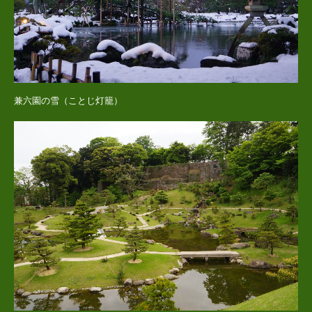
兼六園の雪（ことじ灯籠）