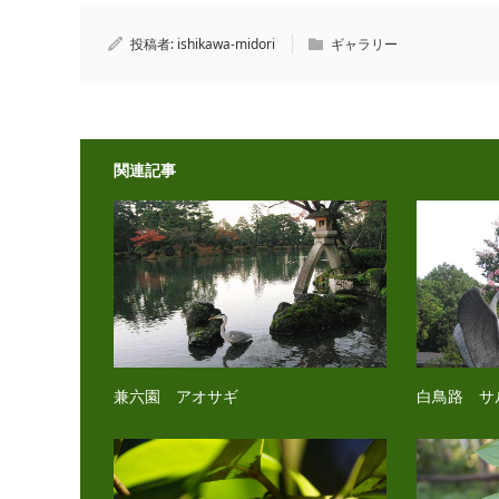
投稿者:
ishikawa-midori
ギャラリー
関連記事
兼六園 アオサギ
白鳥路 サ