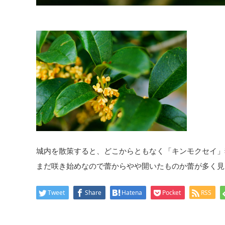
城内を散策すると、どこからともなく「キンモクセイ」
まだ咲き始めなので蕾からやや開いたものか蕾が多く見
Tweet
Share
Hatena
Pocket
RSS