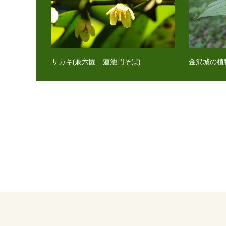
サカキ(兼六園 蓮池門そば)
金沢城の植