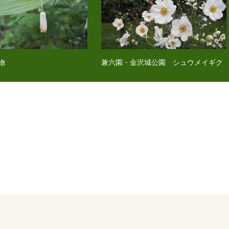
物
兼六園・金沢城公園 シュウメイギク