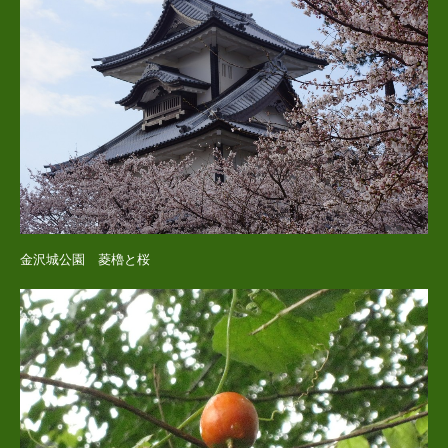
金沢城公園 菱櫓と桜