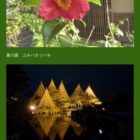
兼六園 ユキバタツバキ