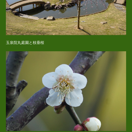
玉泉院丸庭園と枝垂桜