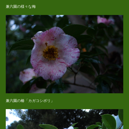
兼六園の様々な梅
兼六園の椿「カガコシボリ」