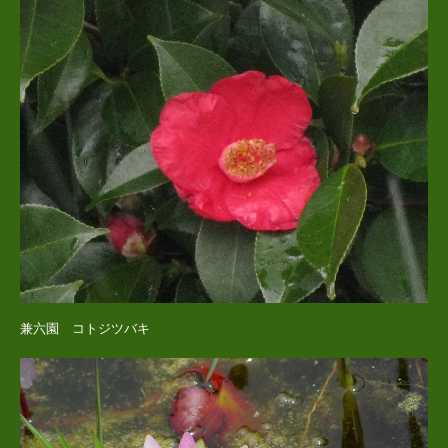
兼六園 コトジツバキ