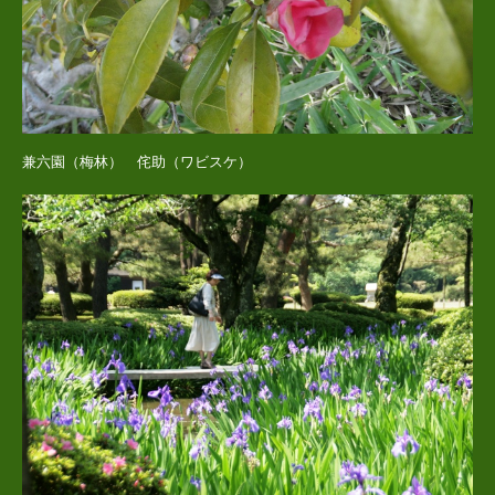
兼六園（梅林） 侘助（ワビスケ）