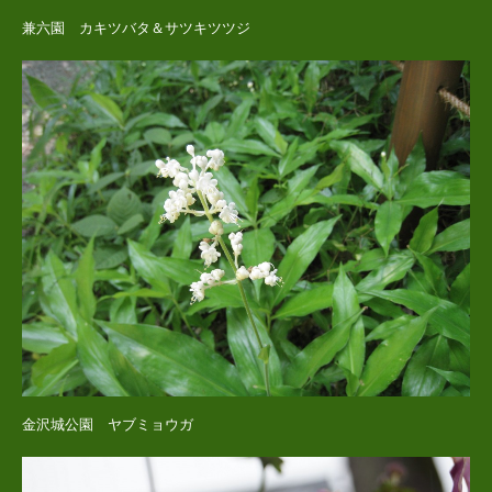
兼六園 カキツバタ＆サツキツツジ
金沢城公園 ヤブミョウガ