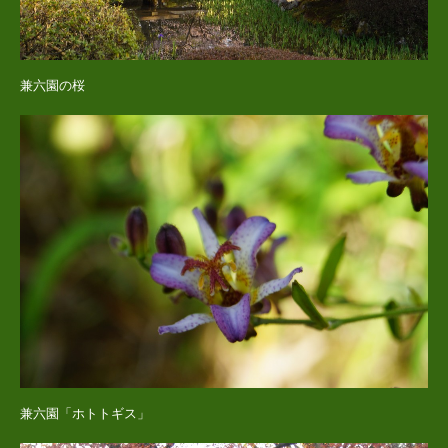
兼六園の桜
兼六園「ホトトギス」