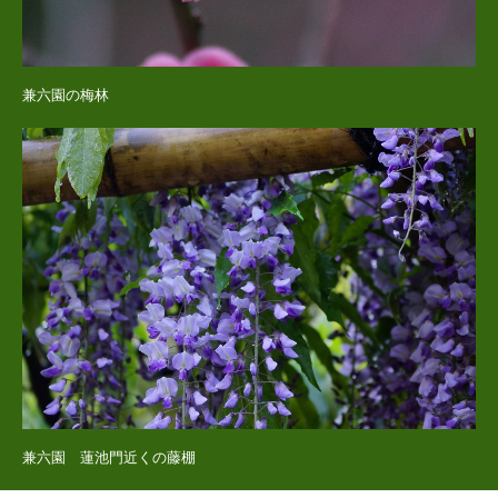
兼六園の梅林
兼六園 蓮池門近くの藤棚