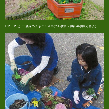
H31（R元）年度緑のまちづくりモデル事業（和倉温泉観光協会）