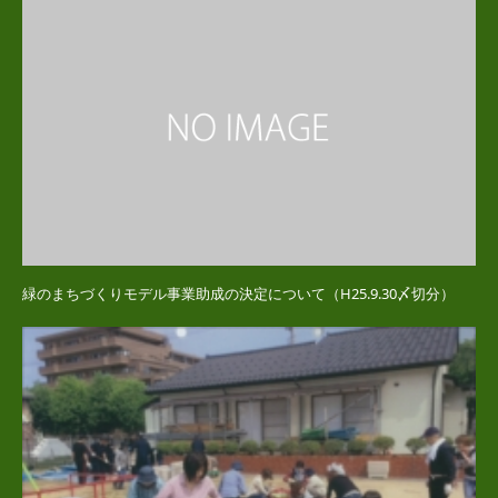
緑のまちづくりモデル事業助成の決定について（H25.9.30〆切分）