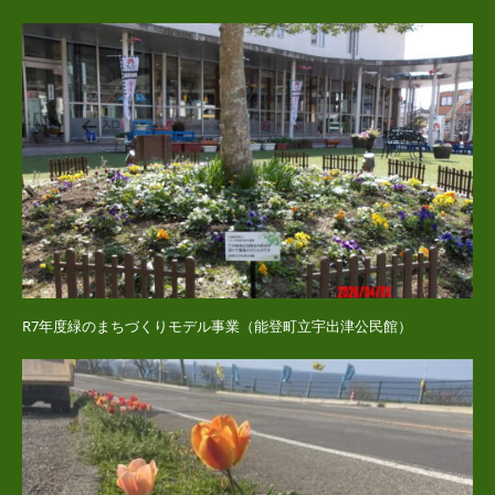
R7年度緑のまちづくりモデル事業（能登町立宇出津公民館）