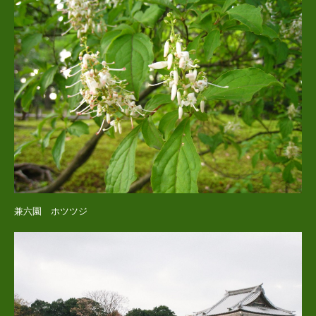
兼六園 ホツツジ