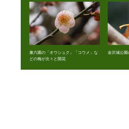
兼六園の「オウシュク」「コウメ」な
金沢城公園
どの梅が次々と開花