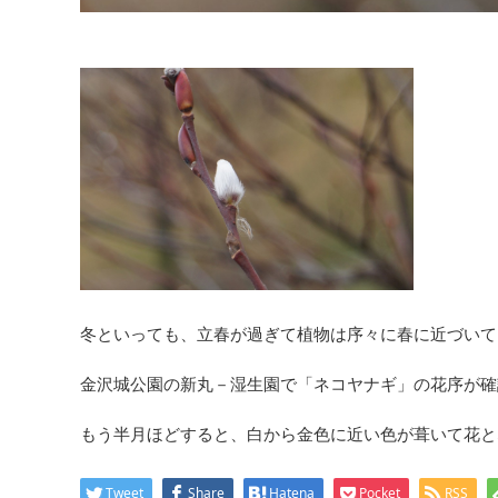
冬といっても、立春が過ぎて植物は序々に春に近づいて
金沢城公園の新丸－湿生園で「ネコヤナギ」の花序が確
もう半月ほどすると、白から金色に近い色が葺いて花と
Tweet
Share
Hatena
Pocket
RSS