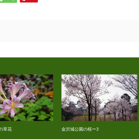
の草花
金沢城公園の桜ー3