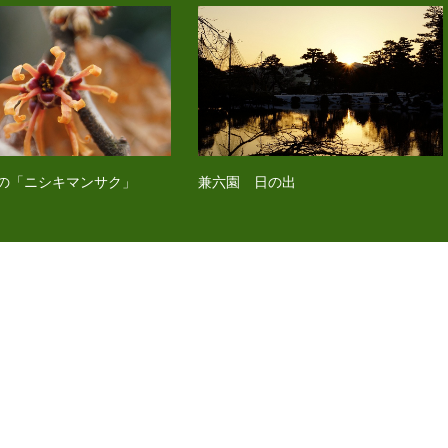
の「ニシキマンサク」
兼六園 日の出