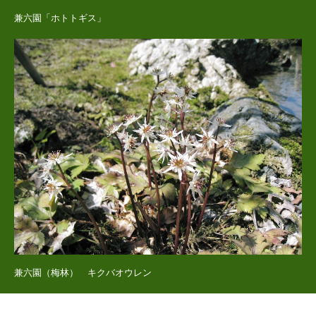
兼六園「ホトトギス」
兼六園（梅林） キクバオウレン