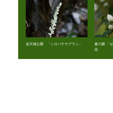
金沢城公園 「シロバナヤブラン」
兼六園 「
花