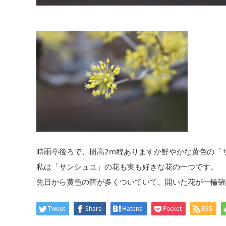
時雨亭後ろで、樹高2m程ありますか鮮やかな黄色の「
私は「サンシュユ」の花も実も好きな花の一つです。
先日から黄色の蕾が多くついていて、開いた花が一輪確
Tweet
Share
Hatena
Pocket
RSS