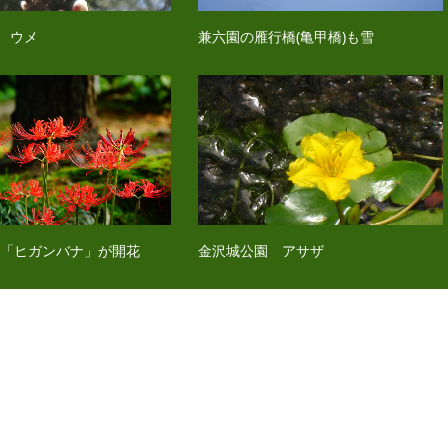
 ウメ
兼六園の雁行橋(亀甲橋)も雪
 「ヒガンバナ」が開花
金沢城公園 アサザ