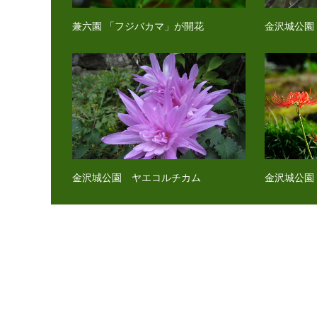
兼六園 「フジバカマ」が開花
金沢城公園
金沢城公園 ヤエコルチカム
金沢城公園