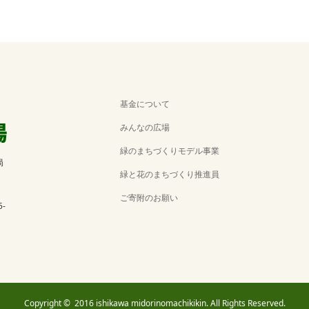
基金について
みんなの広場
緑のまちづくりモデル事業
局
緑と花のまちづくり推進員
ご寄附のお願い
5-
Copyright ©
2016 ishikawa midorinomachikikin. All Rights Reserved.