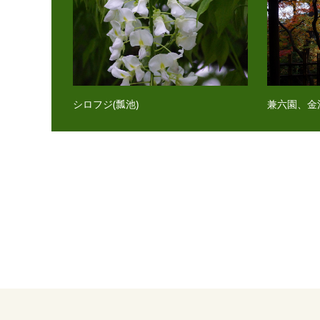
シロフジ(瓢池)
兼六園、金