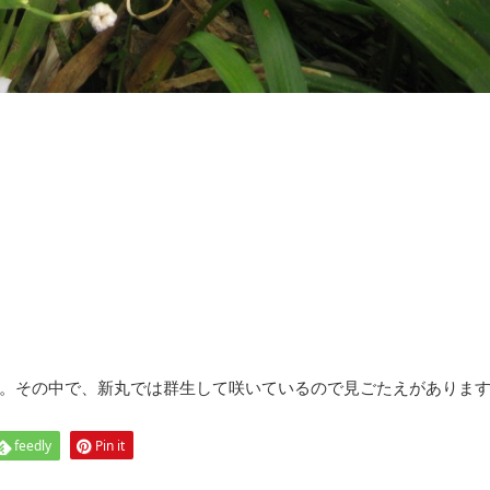
。その中で、新丸では群生して咲いているので見ごたえがありま
feedly
Pin it