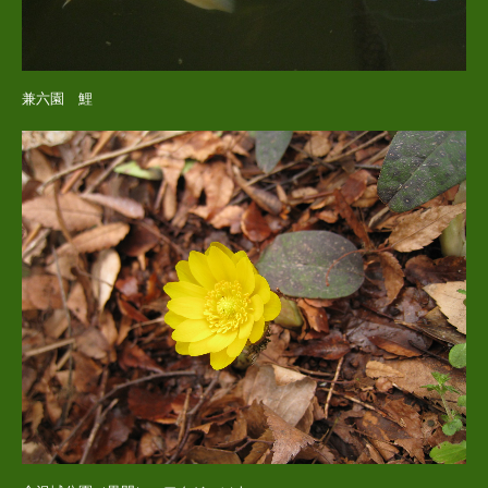
兼六園 鯉