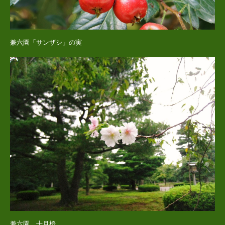
兼六園「サンザシ」の実
兼六園 十月桜