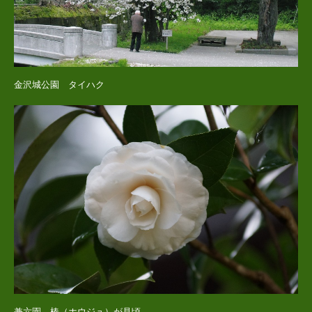
金沢城公園 タイハク
兼六園 椿（ホウジュ）が見頃