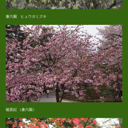
兼六園 ヒュウガミズキ
楊貴妃 （兼六園）