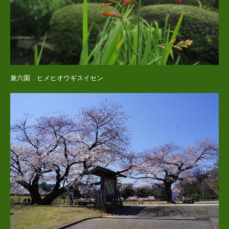
兼六園 ヒメヒオウギスイセン