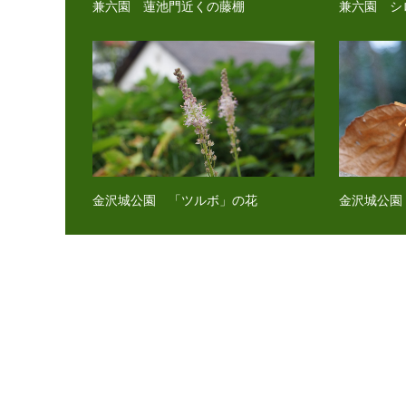
兼六園 蓮池門近くの藤棚
兼六園 シ
金沢城公園 「ツルボ」の花
金沢城公園