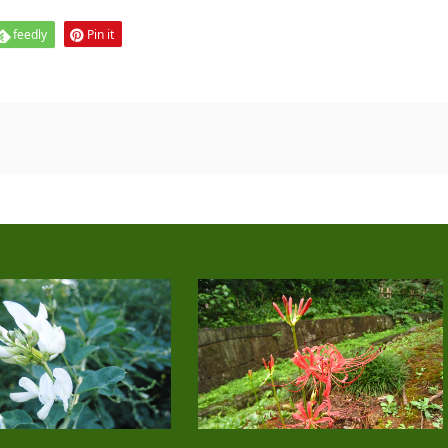
feedly
Pin it