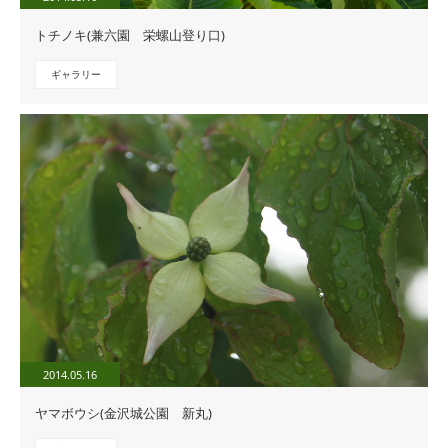
トチノキ(兼六園 栄螺山登り口)
ギャラリー
2014.05.16
ヤマボウシ(金沢城公園 新丸)