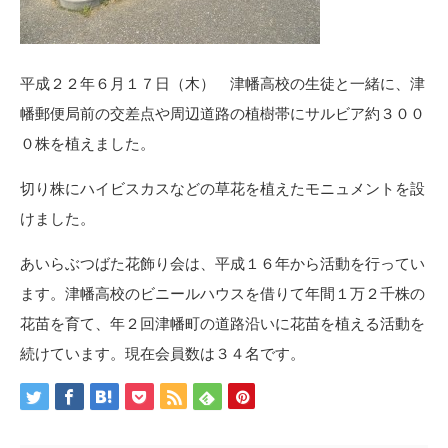
平成２２年６月１７日（木） 津幡高校の生徒と一緒に、津
幡郵便局前の交差点や周辺道路の植樹帯にサルビア約３００
０株を植えました。
切り株にハイビスカスなどの草花を植えたモニュメントを設
けました。
あいらぶつばた花飾り会は、平成１６年から活動を行ってい
ます。津幡高校のビニールハウスを借りて年間１万２千株の
花苗を育て、年２回津幡町の道路沿いに花苗を植える活動を
続けています。現在会員数は３４名です。