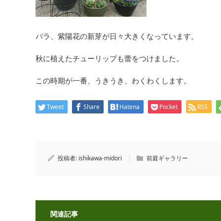
バラ、紫陽花の新芽が日々大きくなっています。
秋に植えたチューリップも蕾をつけました。
この時期が一番、うきうき、わくわくします。
Tweet
Share
Hatena
Pocket
RSS
投稿者:
ishikawa-midori
前庭ギャラリー
関連記事