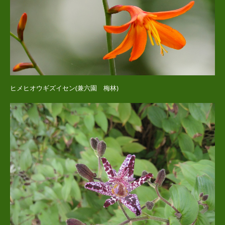
ヒメヒオウギズイセン(兼六園 梅林)