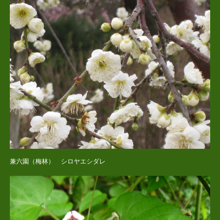
兼六園（梅林） シロヤエシダレ