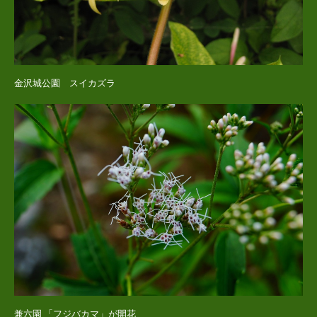
金沢城公園 スイカズラ
兼六園 「フジバカマ」が開花