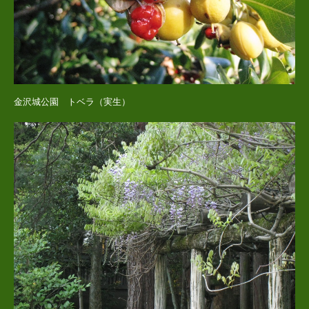
金沢城公園 トベラ（実生）