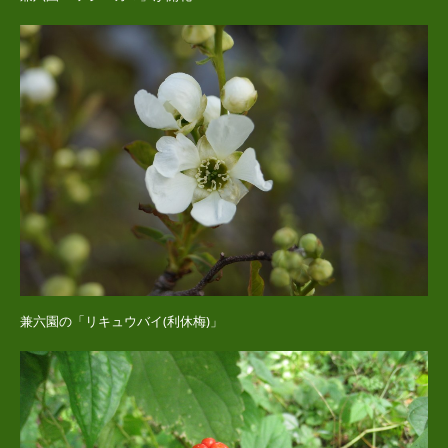
兼六園の「リキュウバイ(利休梅)」