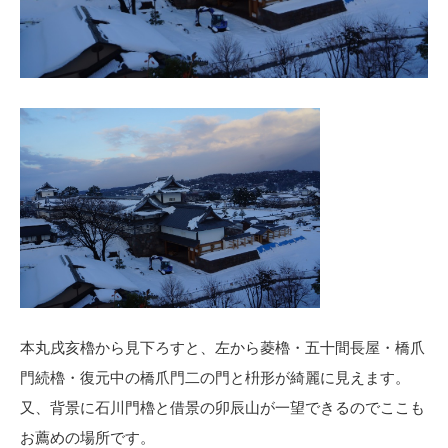
本丸戌亥櫓から見下ろすと、左から菱櫓・五十間長屋・橋爪
門続櫓・復元中の橋爪門二の門と枡形が綺麗に見えます。
又、背景に石川門櫓と借景の卯辰山が一望できるのでここも
お薦めの場所です。