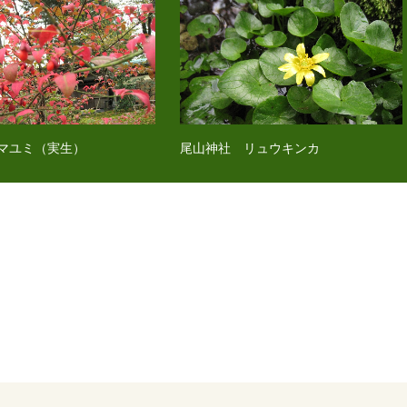
マユミ（実生）
尾山神社 リュウキンカ