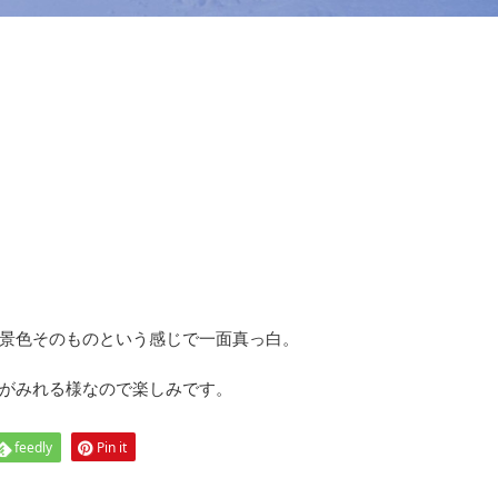
景色そのものという感じで一面真っ白。
がみれる様なので楽しみです。
feedly
Pin it