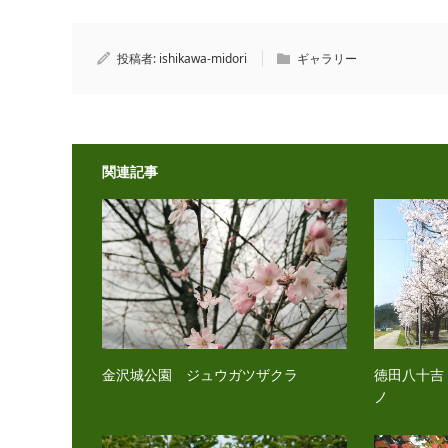
投稿者:
ishikawa-midori
ギャラリー
関連記事
金沢城公園 ジュウガツザクラ
徳田八十吉
ノ