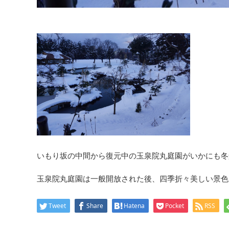
いもり坂の中間から復元中の玉泉院丸庭園がいかにも冬
玉泉院丸庭園は一般開放された後、四季折々美しい景色
Tweet
Share
Hatena
Pocket
RSS