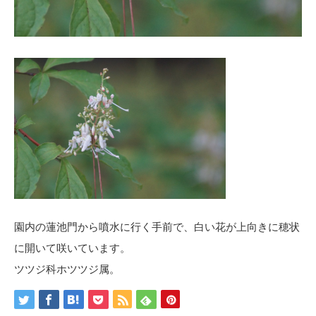
園内の蓮池門から噴水に行く手前で、白い花が上向きに穂状
に開いて咲いています。
ツツジ科ホツツジ属。