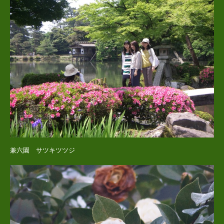
兼六園 サツキツツジ