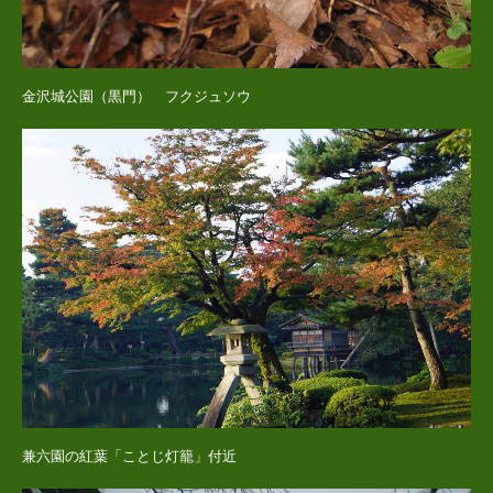
金沢城公園（黒門） フクジュソウ
兼六園の紅葉「ことじ灯籠」付近