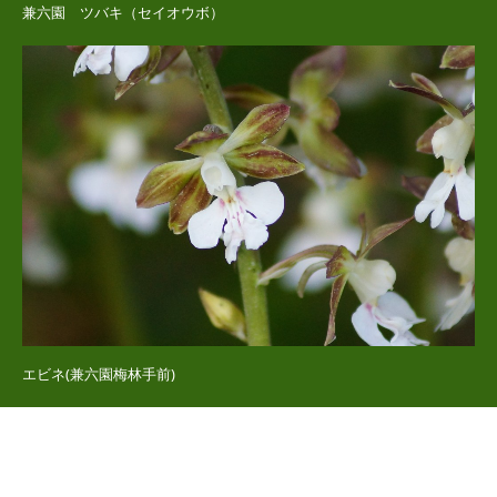
兼六園 ツバキ（セイオウボ）
エビネ(兼六園梅林手前)