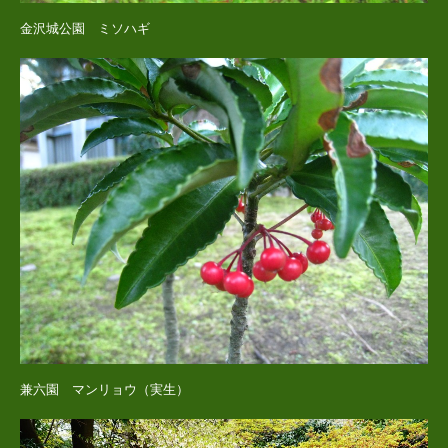
金沢城公園 ミソハギ
兼六園 マンリョウ（実生）