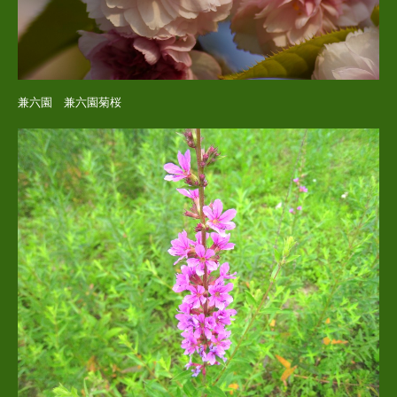
兼六園 兼六園菊桜