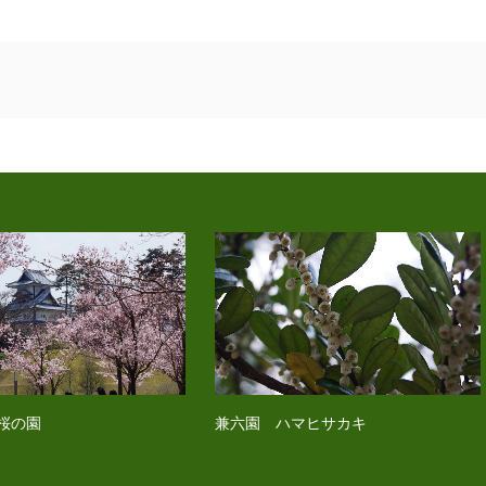
桜の園
兼六園 ハマヒサカキ