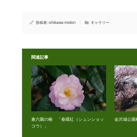
投稿者:
ishikawa-midori
ギャラリー
関連記事
兼六園の椿 「春曙紅（シュンショッ
金沢城公園
コウ）」