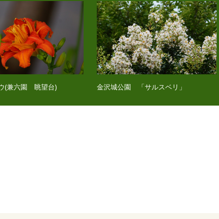
ウ(兼六園 眺望台)
金沢城公園 「サルスベリ」