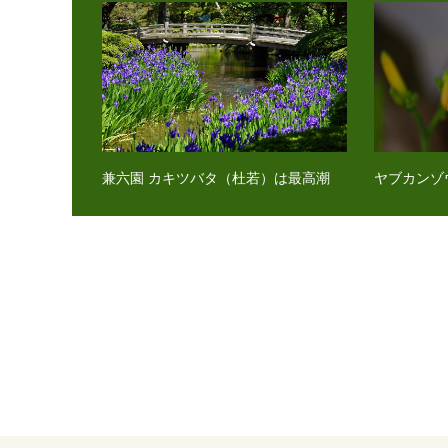
兼六園 カキツバタ（杜若）は最高潮
ヤブカンゾ