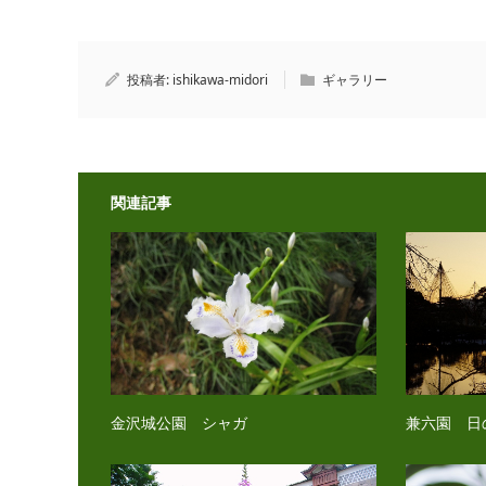
投稿者:
ishikawa-midori
ギャラリー
関連記事
金沢城公園 シャガ
兼六園 日