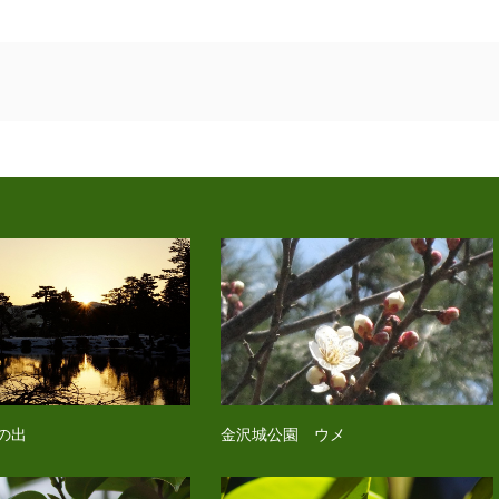
の出
金沢城公園 ウメ