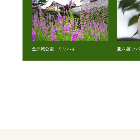
金沢城公園 ミソハギ
兼六園 ツ