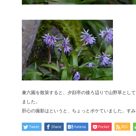
兼六園を散策すると、夕顔亭の後ろ辺りで山野草として
ました。
肝心の撮影はというと、ちょっとポケていました。すみ
Tweet
Share
Hatena
Pocket
RSS