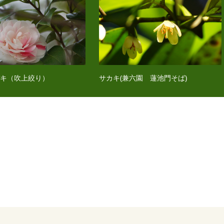
バキ（吹上絞り）
サカキ(兼六園 蓮池門そば)