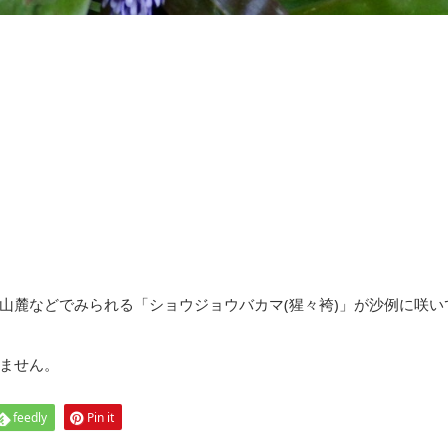
山麓などでみられる「ショウジョウバカマ(猩々袴)」が沙例に咲い
ません。
feedly
Pin it