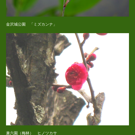
金沢城公園 「ミズカンナ」
兼六園（梅林） ヒノツカサ