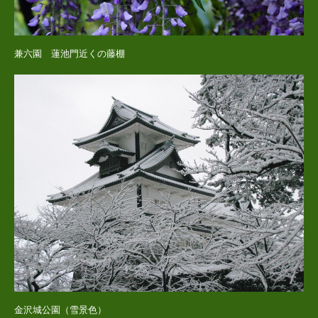
兼六園 蓮池門近くの藤棚
金沢城公園（雪景色）