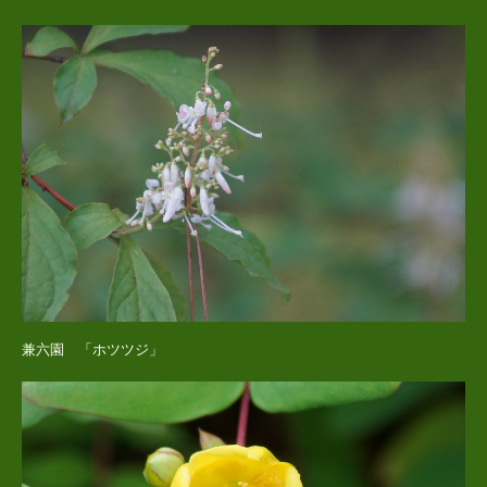
兼六園 「ホツツジ」