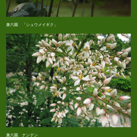
兼六園 「シュウメイギク」
兼六園 ナンテン