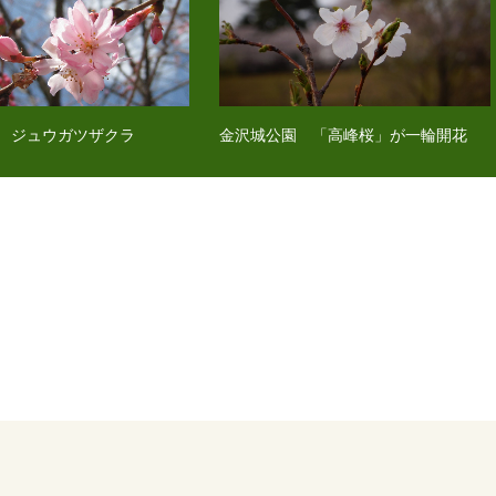
 ジュウガツザクラ
金沢城公園 「高峰桜」が一輪開花