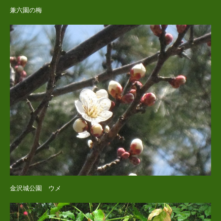
兼六園の梅
金沢城公園 ウメ