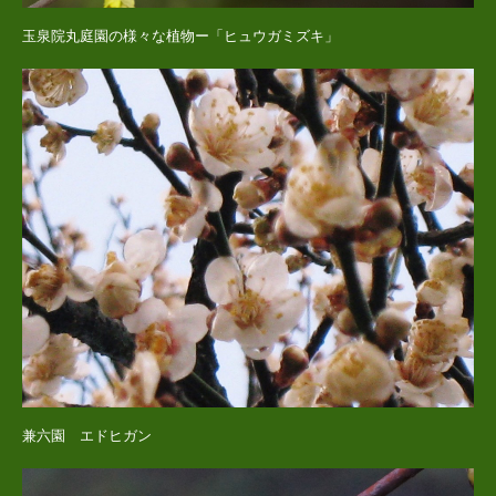
玉泉院丸庭園の様々な植物ー「ヒュウガミズキ」
兼六園 エドヒガン