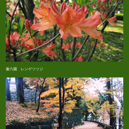
兼六園 レンゲツツジ