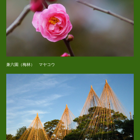
兼六園（梅林） マヤコウ