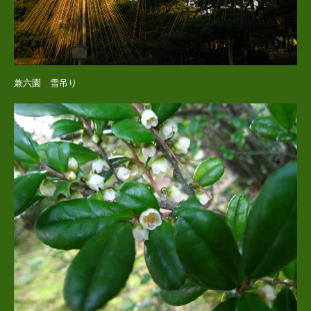
兼六園 雪吊り