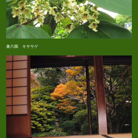
兼六園 キササゲ