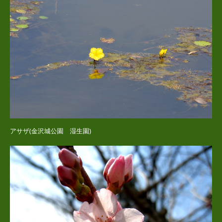
アサザ(金沢城公園 湿生園)