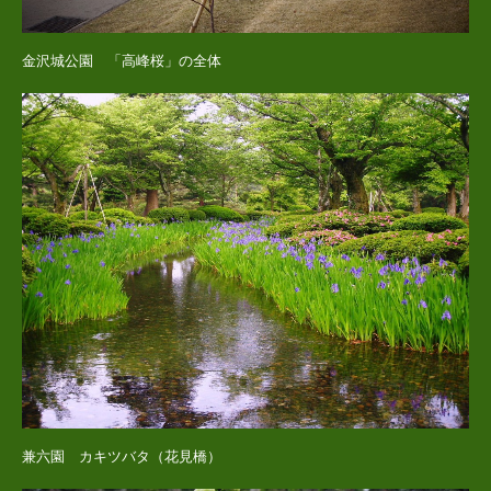
金沢城公園 「高峰桜」の全体
兼六園 カキツバタ（花見橋）